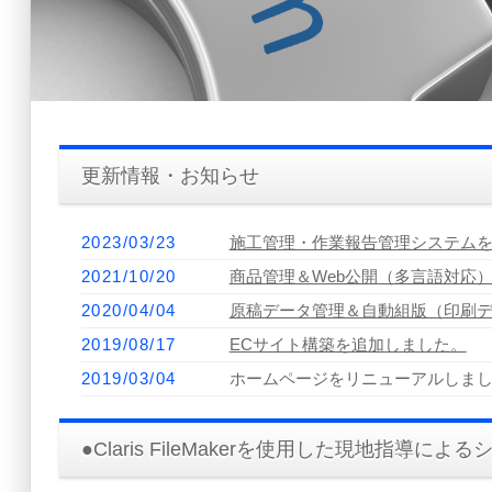
更新情報・お知らせ
2023/03/23
施工管理・作業報告管理システム
2021/10/20
商品管理＆Web公開（多言語対応
2020/04/04
原稿データ管理＆自動組版（印刷
2019/08/17
ECサイト構築を追加しました。
2019/03/04
ホームページをリニューアルしま
2019/02/22
メール・FAX管理システムを更新し、F
2019/02/16
情報（商品）管理＋自動組版＋PH
●Claris FileMakerを使用した現地指導によ
2017/02/21
現地指導によるシステム開発の事例