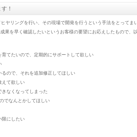
＋カスタムWEB構築
ます！
ステム
いてヒヤリングを行い、その現場で開発を行うという手法をとってま
、成果を早く確認したいというお客様の要望にお応えしたもので、
を育てたいので、定期的にサポートして欲しい
い
いるので、それを追加修正してほしい
教えて欲しい
できなくなってしまった
たのでなんとかしてほしい
小限にしたい