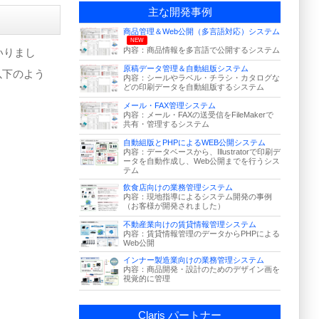
主な開発事例
商品管理＆Web公開（多言語対応）システム
NEW
内容：商品情報を多言語で公開するシステム
いりまし
原稿データ管理＆自動組版システム
以下のよう
内容：シールやラベル・チラシ・カタログな
どの印刷データを自動組版するシステム
メール・FAX管理システム
内容：メール・FAXの送受信をFileMakerで
共有・管理するシステム
自動組版とPHPによるWEB公開システム
内容：データベースから、Illustratorで印刷デ
ータを自動作成し、Web公開までを行うシス
テム
飲食店向けの業務管理システム
内容：現地指導によるシステム開発の事例
（お客様が開発されました）
不動産業向けの賃貸情報管理システム
内容：賃貸情報管理のデータからPHPによる
Web公開
インナー製造業向けの業務管理システム
内容：商品開発・設計のためのデザイン画を
視覚的に管理
Claris パートナー