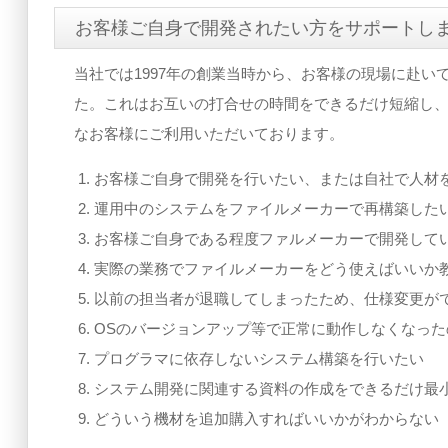
2013/01/18
不動産業向けの賃貸情報管理＋PHP
お客様ご自身で開発されたい方をサポートし
2009/08/07
インナー製造業向けの業務管理シ
当社では1997年の創業当時から、お客様の現場に赴
た。これはお互いの打合せの時間をできるだけ短縮し
なお客様にご利用いただいております。
お客様ご自身で開発を行いたい、または自社で人材
運用中のシステムをファイルメーカーで再構築した
お客様ご自身である程度ファルメーカーで開発して
実際の業務でファイルメーカーをどう使えばいいか
以前の担当者が退職してしまったため、仕様変更が
OSのバージョンアップ等で正常に動作しなくなっ
プログラマに依存しないシステム構築を行いたい
システム開発に関連する資料の作成をできるだけ最
どういう機材を追加購入すればいいかがわからない